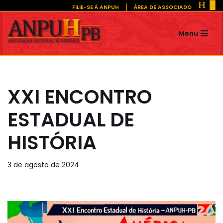
FILIE-SE À ANPUH
ÁREA DE ASSOCIADO
Pular
Menu
para
o
conteúdo
XXI ENCONTRO
ESTADUAL DE
HISTÓRIA
3 de agosto de 2024