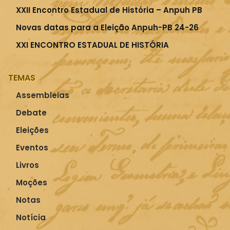
XXII Encontro Estadual de História – Anpuh PB
Novas datas para a Eleição Anpuh-PB 24-26
XXI ENCONTRO ESTADUAL DE HISTÓRIA
TEMAS
Assembleias
Debate
Eleições
Eventos
Livros
Moções
Notas
Notícia