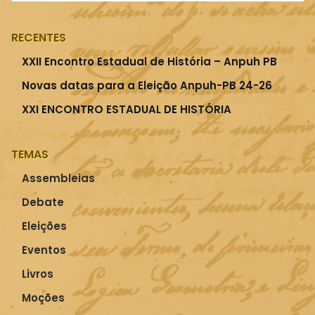
RECENTES
XXII Encontro Estadual de História – Anpuh PB
Novas datas para a Eleição Anpuh-PB 24-26
XXI ENCONTRO ESTADUAL DE HISTÓRIA
TEMAS
Assembleias
Debate
Eleições
Eventos
Livros
Moções