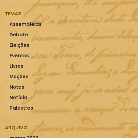
TEMAS
Assembleias
Debate
Eleições
Eventos
Livros
Moções
Notas
Notícia
Palestras
ARQUIVO