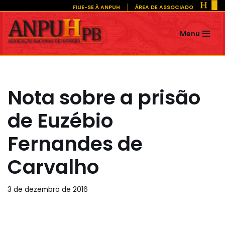
FILIE-SE À ANPUH
ÁREA DE ASSOCIADO
Pular
Menu
para
o
conteúdo
Nota sobre a prisão
de Euzébio
Fernandes de
Carvalho
3 de dezembro de 2016