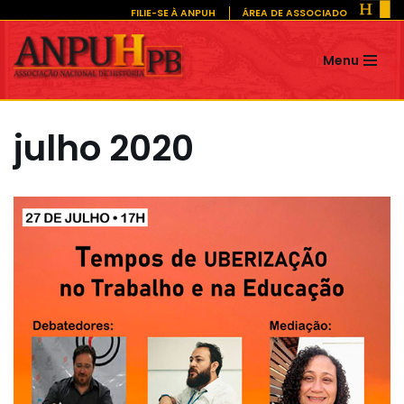
FILIE-SE À ANPUH
ÁREA DE ASSOCIADO
Pular
Menu
para
o
conteúdo
julho 2020