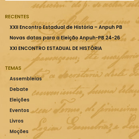
RECENTES
XXII Encontro Estadual de História – Anpuh PB
Novas datas para a Eleição Anpuh-PB 24-26
XXI ENCONTRO ESTADUAL DE HISTÓRIA
TEMAS
Assembleias
Debate
Eleições
Eventos
Livros
Moções