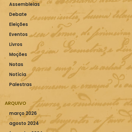
Assembleias
Debate
Eleições
Eventos
Livros
Moções
Notas
Notícia
Palestras
ARQUIVO
março 2026
agosto 2024