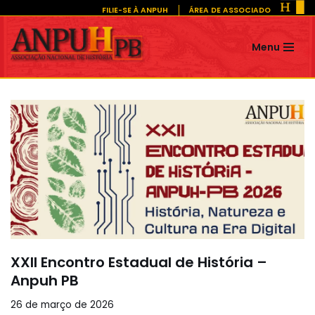
FILIE-SE À ANPUH
ÁREA DE ASSOCIADO
Pular
Menu
para
o
conteúdo
XXII Encontro Estadual de História –
Anpuh PB
26 de março de 2026