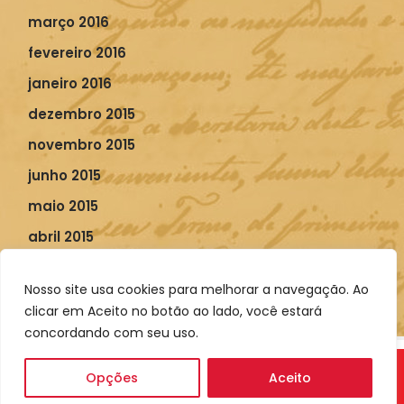
março 2016
fevereiro 2016
janeiro 2016
dezembro 2015
novembro 2015
junho 2015
maio 2015
abril 2015
março 2015
Nosso site usa cookies para melhorar a navegação. Ao
fevereiro 2015
clicar em Aceito no botão ao lado, você estará
concordando com seu uso.
© 2026 - ANPUH-PB, Associação Nacional de História,
Opções
Aceito
Seção Regional Paraíba