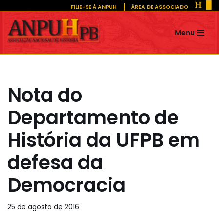
FILIE-SE À ANPUH
ÁREA DE ASSOCIADO
Pular
Menu
para
o
conteúdo
Nota do
Departamento de
História da UFPB em
defesa da
Democracia
25 de agosto de 2016