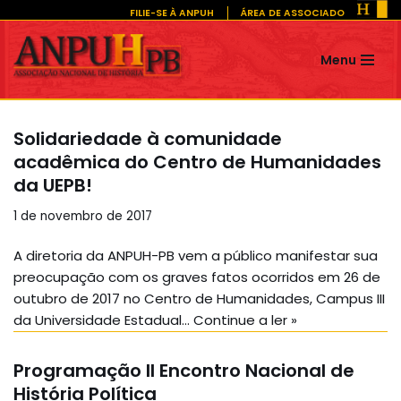
FILIE-SE À ANPUH
ÁREA DE ASSOCIADO
Pular
Menu
para
o
conteúdo
Solidariedade à comunidade
acadêmica do Centro de Humanidades
da UEPB!
1 de novembro de 2017
A diretoria da ANPUH-PB vem a público manifestar sua
preocupação com os graves fatos ocorridos em 26 de
outubro de 2017 no Centro de Humanidades, Campus III
da Universidade Estadual…
Continue a ler »
Programação II Encontro Nacional de
História Política